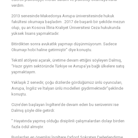
verdim.
2013 senesinde Makedonya Avrupa üniversitesinde hukuk
fakültesi okumaya başladım . 2017 de başarılı bir şekilde mezun
olup, şu an Kosova İlliria Kraliyet Üniversitesi Ceza hukukunda
yüksek lisans yapmaktadır.
Bitirdikten sonra avukatlık yapmayı düşünmüyorum. Sadece
Okumayı hobi haline getirmiştir” diye konuştu.
Tekstil atölyesi açarak, üretime devam ettiğini söyleyen Dalmış,
“Hazır giyim sektöründe Türkiye ve Avrupa’ya bağlı ülkelere satış
yapmaktayım.
Yaklaşık 2 senedir, çoğu dizilerde gördüğümüz ünlü oyuncuları,
Avrupa, İngiliz ve İtalyan ünlü modelleri giydirmektedir”şeklinde
konuştu.
Cizre’den başlayan İngiltere’de devam eden bu serüvenini ise
Dalmış şöyle dile getirdi:
” Hayatında yapmış olduğu disiplinli çalışmalardan dolayı birden
fazla ödül almıştır.
Bunlardan en önemlisi İngiltere Oxford Sokrates Değerlendirme