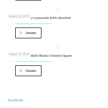
Mayıs 25, 2019
Modacı sebze meyve pazarında defile düzenledi
Devamı
Mayıs 25, 2019
Oxford Socrates Ödüllü Modacı Görenleri Şaşırttı
Devamı
Facebook