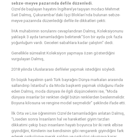
sebze-meyve pazarında defile düzenledi.
Cizre’de başlayan hayatını İngiltere’ye taşıyan modacı Mehmet
Sait Dalmış, Çukurambar’daki İşçi Blokları’nda bulunan sebze-
meyve pazarında düzenlediği defile ile dikkatleri çekti.
İHA muhabirinin sorularını cevaplandıran Dalmış, Koleksiyonunu
yaklaşık 3 ayda tamamladığını belirterek”Son bir ayda çok fazla
yoğunluğum vardı. Geceleri sabahlara kadar çalıştım” dedi.
Genellikle sürrealist Koleksiyon yapmaya özen gösterdiğini
vurgulayan Dalmış,
2018 yılında Uluslararası defileler yapmak istediğini söyledi.
En büyük hayalinin şanlı Türk bayrağını Dünya markaları arasında
sallandırıp İstanbul’u da Moda başkenti yapmak olduğunu ifade
eden Dalmış, moda dünyası ile ilgili düşüncelerini ise, “Moda
dünyası insanlar bir renkten değil bütün renklerden beslenmelidir.
Boyuna kilosuna ve rengine model seçmelidir” şeklinde ifade etti.
İlk Orta ve Lise öğrenimini Cizre’de tamamladığını anlatan Dalmış,
“Liseden sonra İnsanların hal ve hareketleri giyim tarzları
dikkatimi çekip bazı insanların hayatı boyunca bir iki renk elbise
giyindiğini, Kimilerin ise kendisinin gibi rengarenk giyindiğini fark
ederek psikolojiye merak saldım ve psikoloji okumaya karar