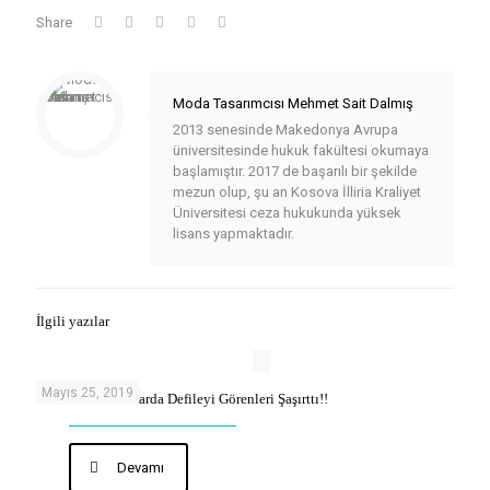
Share
Moda Tasarımcısı Mehmet Sait Dalmış
2013 senesinde Makedonya Avrupa
üniversitesinde hukuk fakültesi okumaya
başlamıştır. 2017 de başarılı bir şekilde
mezun olup, şu an Kosova İlliria Kraliyet
Üniversitesi ceza hukukunda yüksek
lisans yapmaktadır.
İlgili yazılar
Mayıs 25, 2019
Ünlü Modacı Pazarda Defileyi Görenleri Şaşırttı!!
Devamı