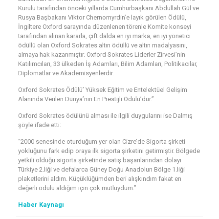
Kurulu tarafından önceki yıllarda Cumhurbaşkanı Abdullah Gül ve
Rusya Başbakanı Viktor Chernomyrdin’e layık görülen Ödülü,
İngiltere Oxford sarayında düzenlenen törenle Komite konseyi
tarafından alınan kararla, çift dalda en iyi marka, en iyi yönetici
ödüllü olan Oxford Sokrates altın ödüllü ve altın madalyasını,
almaya hak kazanmıştır. Oxford Sokrates Liderler Zirvesi’nin
Katılımcıları, 33 ülkeden İş Adamları, Bilim Adamları, Politikacılar,
Diplomatlar ve Akademisyenlerdir.
Oxford Sokrates Ödülü’ Yüksek Eğitim ve Entelektüel Gelişim
Alanında Verilen Dünya’nın En Prestijli Ödülü’dür.”
Oxford Sokrates ödülünü alması ile ilgili duygularını ise Dalmış
şöyle ifade etti:
“2000 senesinde oturduğum yer olan Cizre’de Sigorta şirketi
yokluğunu fark edip oraya ilk sigorta şirketini getirmiştir. Bölgede
yetkili olduğu sigorta şirketinde satış başarılarından dolayı
Türkiye 2.liği ve defalarca Güney Doğu Anadolun Bölge 1.liği
plaketlerini aldım. Küçüklüğümden beri alışkındım fakat en
değerli ödülü aldığım için çok mutluydum.”
Haber Kaynagı