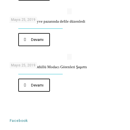
Mayıs 25, 2019
Modacı sebze meyve pazarında defile düzenledi
Devamı
Mayıs 25, 2019
Oxford Socrates Ödüllü Modacı Görenleri Şaşırttı
Devamı
Facebook