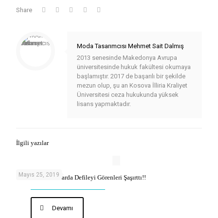
Share
Moda Tasarımcısı Mehmet Sait Dalmış
2013 senesinde Makedonya Avrupa
üniversitesinde hukuk fakültesi okumaya
başlamıştır. 2017 de başarılı bir şekilde
mezun olup, şu an Kosova İlliria Kraliyet
Üniversitesi ceza hukukunda yüksek
lisans yapmaktadır.
İlgili yazılar
Mayıs 25, 2019
Ünlü Modacı Pazarda Defileyi Görenleri Şaşırttı!!
Devamı