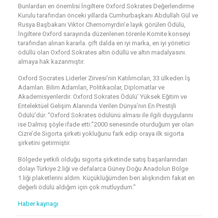
Bunlardan en önemlisi İngiltere Oxford Sokrates Değerlendirme
Kurulu tarafından önceki yıllarda Cumhurbaşkanı Abdullah Gül ve
Rusya Başbakanı Viktor Chernomyrdin’e layık görülen Ödülü,
İngiltere Oxford sarayında düzenlenen törenle Komite konseyi
tarafından alınan kararla. çift dalda en iyi marka, en iyi yönetici
ödüllü olan Oxford Sokrates altın ödüllü ve altın madalyasını.
almaya hak kazanmıştır.
Oxford Socrates Liderler Zirvesi’nin Katılımcıları, 33 ülkeden İş
Adamları. Bilim Adamları, Politikacılar, Diplomatlar ve
Akademisyenlerdir. Oxford Sokrates Ödülü’ Yüksek Eğitim ve
Entelektüel Gelişim Alanında Verilen Dünya’nın En Prestijli
Ödülü’dür. “Oxford Sokrates ödülünü alması ile ilgili duygularını
ise Dalmış şöyle ifade etti:”2000 senesinde oturduğum yer olan
Cizre’de Sigorta şirketi yokluğunu fark edip oraya ilk sigorta
şirketini getirmiştir.
Bölgede yetkili olduğu sigorta şirketinde satış başarılarından
dolayı Türkiye 2.liği ve defalarca Güney Doğu Anadolun Bölge
1.liği plaketlerini aldım. Küçüklüğümden beri alışkındım fakat en
değerli ödülü aldığım için çok mutluydum.”
Haber kaynagı