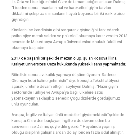
İlk Orta ve Lise öğrenimini Cizre’de tamamladığını anlatan Dalmış.
“Liseden sonra İnsanların hal ve hareketleri giyim tarzları
dikkatimi çekip bazı insanların hayatı boyunca bir iki renk elbise
giyindiğini.
Kimilerin ise kendisinin gibi rengarenk giyindiğini fark ederek
psikolojiye merak saldım ve psikoloji okumaya karar verdim.2013
senesinde Makedonya Avrupa üniversitesinde hukuk fakültesi
okumaya başladım.
2017 de başarılı bir şekilde mezun olup. şu an Kosova İlliria
Kraliyet Üniversitesi Ceza hukukunda yüksek lisans yapmaktadır.
Bitirdikte sonra avukatlık yapmayı düşünmüyorum. Sadece
Okumayı hobi haline getirmiştir” diye konuştu.Tekstil atölyesi
açarak, üretime devam ettiğini söyleyen Dalmış. “Hazır giyim
sektöründe Türkiye ve Avrupa’ya bağlı ülkelere satış
yapmaktayım.Yaklaşık 2 senedir. Çoğu dizilerde gördüğümüz
ünlü oyuncuları.
Avrupa, İngiliz ve İtalyan ünlü modelleri giydirmektedir”şeklinde
konuştu.Cizre’den başlayan İngiltere’de devam eden bu
serüvenini ise Dalmış şöyle dile getirdi:” Hayatında yapmış
olduğu disiplinli çalışmalardan dolayı birden fazla ödül almıştır.