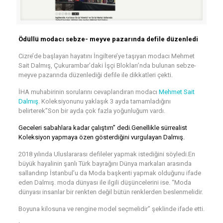
Ödüllü modacı sebze- meyve pazarında defile düzenledi
Cizre’de başlayan hayatını İngiltere’ye taşıyan modacı Mehmet
Sait Dalmış, Çukurambar’daki İşçi Blokları’nda bulunan sebze-
meyve pazarında düzenlediği defile ile dikkatleri çekti.
İHA muhabirinin sorularını cevaplandıran modacı
Mehmet Sait
Dalmış
. Koleksiyonunu yaklaşık 3 ayda tamamladığını
belirterek”Son bir ayda çok fazla yoğunluğum vardı.
Geceleri sabahlara kadar çalıştım” dedi.Genellikle sürrealist
Koleksiyon yapmaya özen gösterdiğini vurgulayan Dalmış.
2018 yılında Uluslararası defileler yapmak istediğini söyledi.En
büyük hayalinin şanlı Türk bayrağını Dünya markaları arasında
sallandırıp İstanbul’u da Moda başkenti yapmak olduğunu ifade
eden Dalmış. moda dünyası ile ilgili düşüncelerini ise. “Moda
dünyası insanlar bir renkten değil bütün renklerden beslenmelidir.
Boyuna kilosuna ve rengine model seçmelidir” şeklinde ifade etti.